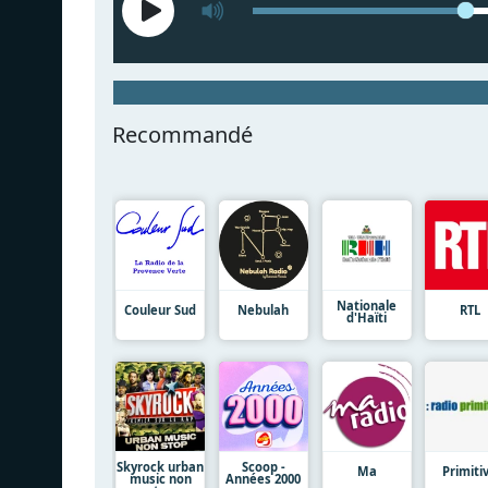
Recommandé
Nationale
Couleur Sud
Nebulah
RTL
d'Haïti
Skyrock urban
Scoop -
Ma
Primiti
music non
Années 2000