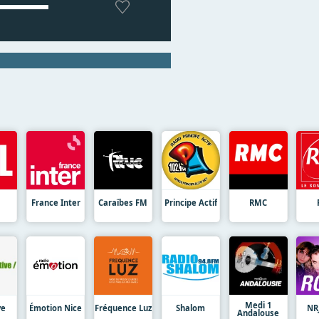
France Inter
Caraïbes FM
Principe Actif
RMC
Medi 1
ve
Émotion Nice
Fréquence Luz
Shalom
NR
Andalouse