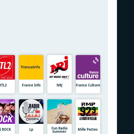
RTL2
France Info
NRJ
France Culture
Fun Radio
J ROCK
Lp
Mille Pattes
Summer