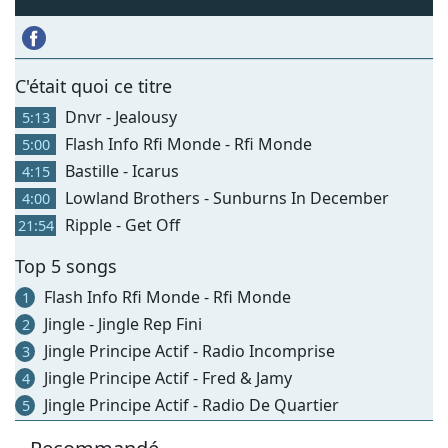
C'était quoi ce titre
Dnvr - Jealousy
5:13
Flash Info Rfi Monde - Rfi Monde
5:00
Bastille - Icarus
4:15
Lowland Brothers - Sunburns In December
4:00
Ripple - Get Off
21:54
Top 5 songs
Flash Info Rfi Monde - Rfi Monde
1
Jingle - Jingle Rep Fini
2
Jingle Principe Actif - Radio Incomprise
3
Jingle Principe Actif - Fred & Jamy
4
Jingle Principe Actif - Radio De Quartier
5