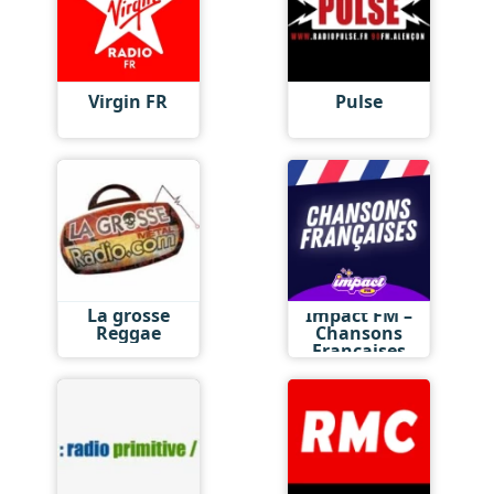
Virgin FR
Pulse
La grosse
Impact FM –
Reggae
Chansons
Françaises