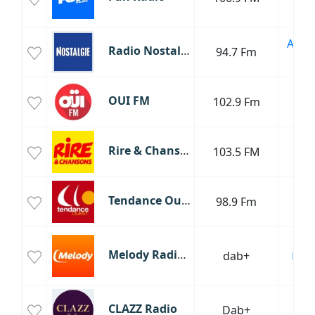
Da
Anné
Radio Nostalgie
94.7 Fm
Ol
T
OUI FM
102.9 Fm
R
Rire & Chansons
103.5 FM
P
Tendance Ouest
98.9 Fm
H
Cha
Melody Radio Vintage
dab+
Fran
Ol
J
CLAZZ Radio
Dab+