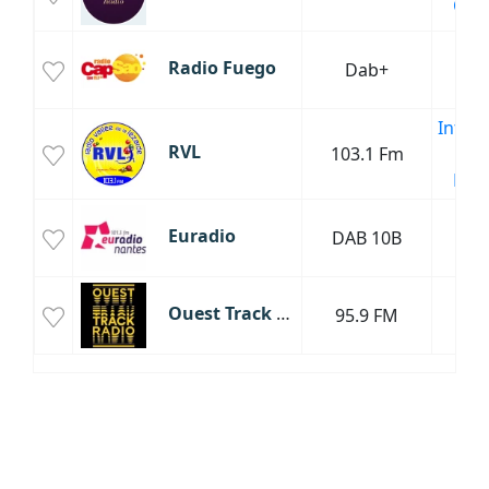
Clas
Radio Fuego
Dab+
La
Infor
RVL
103.1 Fm
Cha
Fran
Euradio
DAB 10B
Sa
Ouest Track Radio
95.9 FM
Mus