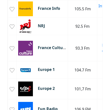
Infor
France Info
105.5 Fm
Poli
H
NRJ
92.5 Fm
Da
Cha
Fran
France Culture
93.3 Fm
Clas
Cul
T
Europe 1
104.7 Fm
Poli
T
Europe 2
101,7 Fm
R
P
P
Fun Radio
106.9 FM
H