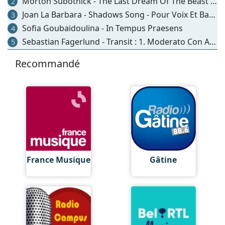
Morton Subotnick - The Last Dream Of The Beast - Pour Soprano Amplifiée 2 Violoncelles Sons Générés Par Ordinateur Et Dispositif Électronique En Temps Réel
2
Joan La Barbara - Shadows Song - Pour Voix Et Bande Magnétique Multi-pistes
3
Sofia Goubaidoulina - In Tempus Praesens
4
Sebastian Fagerlund - Transit : 1. Moderato Con Anima
5
Recommandé
France Musique
Gâtine