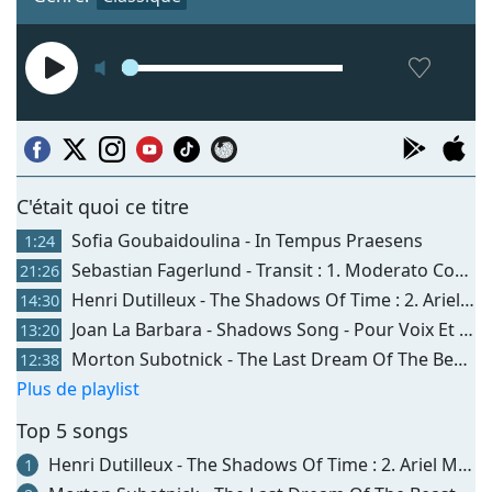
C'était quoi ce titre
Sofia Goubaidoulina - In Tempus Praesens
1:24
Sebastian Fagerlund - Transit : 1. Moderato Con Anima
21:26
Henri Dutilleux - The Shadows Of Time : 2. Ariel Maléfique
14:30
Joan La Barbara - Shadows Song - Pour Voix Et Bande Magnétique Multi-pistes
13:20
Morton Subotnick - The Last Dream Of The Beast - Pour Soprano Amplifiée 2 Violoncelles Sons Générés Par Ordinateur Et Dispositif Électronique En Temps Réel
12:38
Plus de playlist
Top 5 songs
Henri Dutilleux - The Shadows Of Time : 2. Ariel Maléfique
1