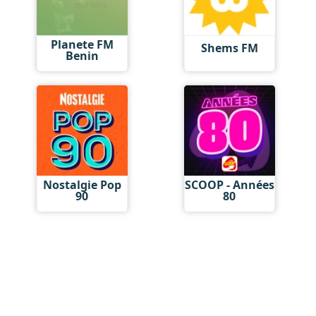
Planete FM
Shems FM
Benin
Nostalgie Pop
SCOOP - Années
90
80