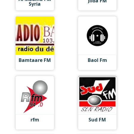
Jiida FM
Syria
Bamtaare FM
Baol Fm
rfm
Sud FM