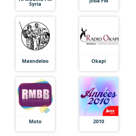
Jiida FM
Syria
Maendeleo
Okapi
Moto
2010