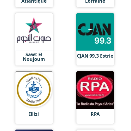
Atlantique
Lorraine
Sawt El
CJAN 99,3 Estrie
Noujoum
Illizi
RPA