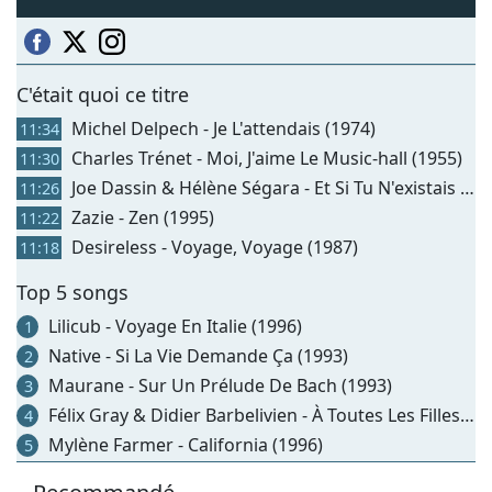
C'était quoi ce titre
Michel Delpech - Je L'attendais (1974)
11:34
Charles Trénet - Moi, J'aime Le Music-hall (1955)
11:30
Joe Dassin & Hélène Ségara - Et Si Tu N'existais Pas (2013)
11:26
Zazie - Zen (1995)
11:22
Desireless - Voyage, Voyage (1987)
11:18
Top 5 songs
Lilicub - Voyage En Italie (1996)
1
Native - Si La Vie Demande Ça (1993)
2
Maurane - Sur Un Prélude De Bach (1993)
3
Félix Gray & Didier Barbelivien - À Toutes Les Filles (1990)
4
Mylène Farmer - California (1996)
5