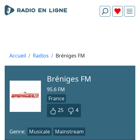
Accueil
Radios
Bréniges FM
Bréniges FM
95.6 FM
France
25
4
Genre:
Musicale
Mainstream