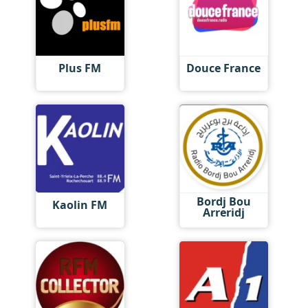
Plus FM
Douce France
Bordj Bou
Kaolin FM
Arreridj