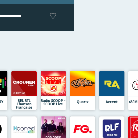
BEL RTL
Radio SCOOP –
AY
Quartz
Accent
48FM
Chanson
SCOOP Live
Française