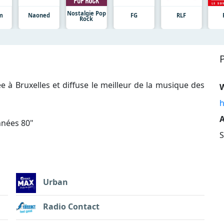
Nostalgie Pop
m
Naoned
FG
RLF
Rock
e à Bruxelles et diffuse le meilleur de la musique des
h
A
nnées 80
"
S
Urban
Radio Contact