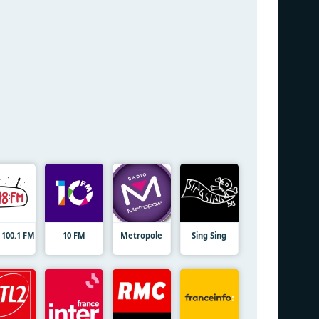
 100.1 FM
10 FM
Metropole
Sing Sing