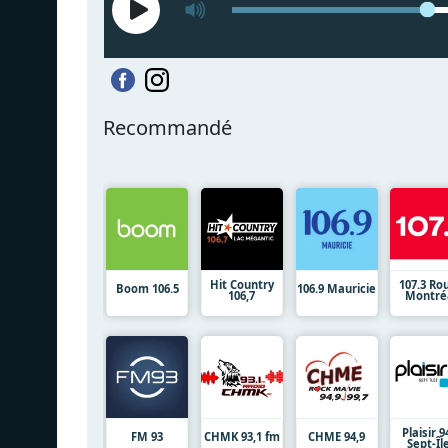
Recommandé
Hit Country
107.3 Ro
Boom 106.5
106.9 Mauricie
106,7
Montré
Plaisir 9
FM 93
CHMK 93,1 fm
CHME 94,9
Sept-Îl