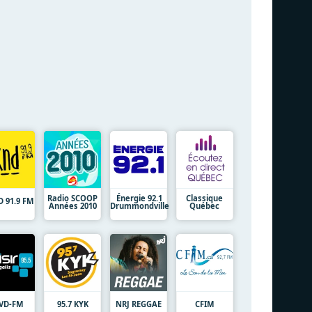
Radio SCOOP
Énergie 92.1
Classique
 91.9 FM
Années 2010
Drummondville
Québec
VD-FM
95.7 KYK
NRJ REGGAE
CFIM