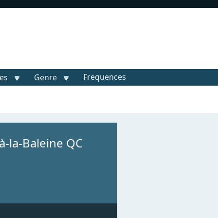
Frequences
les
Genre
-à-la-Baleine QC