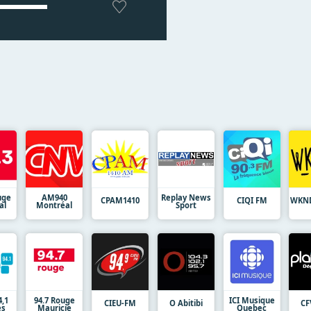
uge
AM940
Replay News
CPAM1410
CIQI FM
WKND
al
Montréal
Sport
4,1
94.7 Rouge
ICI Musique
CIEU-FM
O Abitibi
CF
es
Mauricie
Quebec