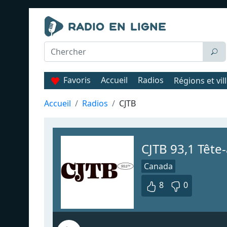
Favoris
Accueil
Radios
Régions et vil
Accueil
Radios
CJTB
CJTB 93,1 Tête
Canada
8
0