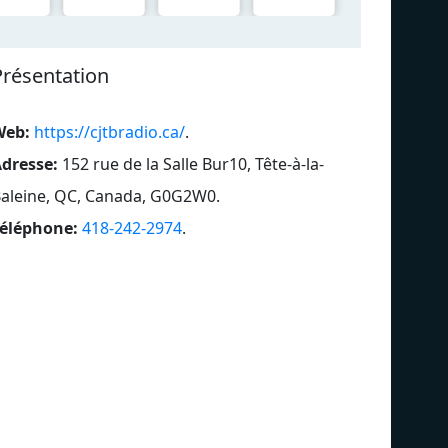
Présentation
Web:
https://cjtbradio.ca/
.
dresse:
152 rue de la Salle Bur10, Tête-à-la-
aleine, QC, Canada, G0G2W0
.
éléphone:
418-242-2974
.