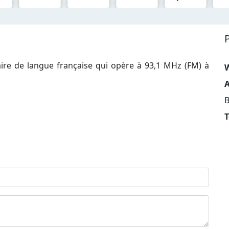
re de langue française qui opère à 93,1 MHz (FM) à
A
B
T