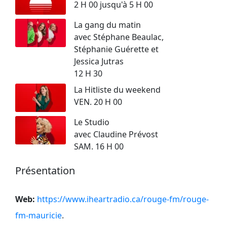
2 H 00 jusqu'à 5 H 00
La gang du matin
avec Stéphane Beaulac,
Stéphanie Guérette et
Jessica Jutras
12 H 30
La Hitliste du weekend
VEN. 20 H 00
Le Studio
avec Claudine Prévost
SAM. 16 H 00
Présentation
Web:
https://www.iheartradio.ca/rouge-fm/rouge-
fm-mauricie
.