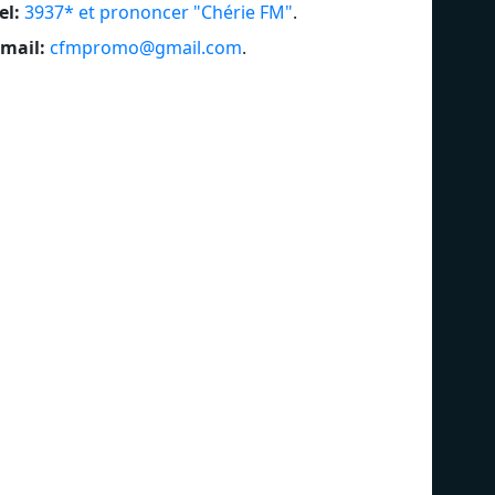
el:
3937* et prononcer "Chérie FM"
.
Canal FM
Tip
mail:
cfmpromo@gmail.com
.
Radio BLC
Be
VivaCité
Rad
Radio Scarpe Sensée
Me