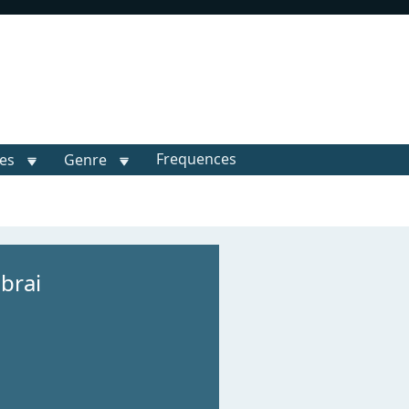
Frequences
les
Genre
brai