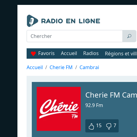
Favoris
Accueil
Radios
Régions et vil
Accueil
Cherie FM
Cambrai
Cherie FM Cam
92.9 Fm
15
7