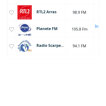
P
RTL2 Arras
98.9 FM
R
Infor
Planete FM
105.8 Fm
H
Radio Scarpe Sensée
94.1 FM
Mus