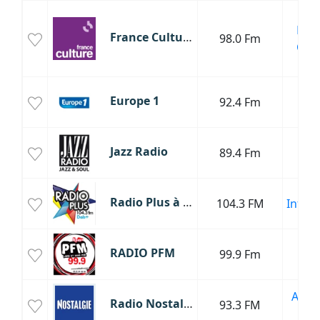
Cha
Fran
France Culture
98.0 Fm
Clas
Cul
T
Europe 1
92.4 Fm
Poli
J
Jazz Radio
89.4 Fm
S
Radio Plus à Douvrin
104.3 FM
Infor
Mus
RADIO PFM
99.9 Fm
P
Anné
Radio Nostalgie
93.3 FM
Ol