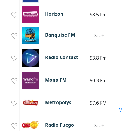
H
Horizon
98.5 Fm
P
Banquise FM
Dab+
Mus
P
Radio Contact
93.8 Fm
H
T
Tu
Mona FM
90.3 Fm
Ol
Mus
Metropolys
97.6 FM
P
Main
Radio Fuego
Dab+
La