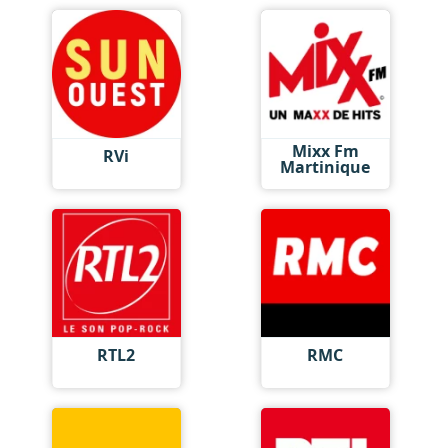
Mixx Fm
RVi
Martinique
RTL2
RMC