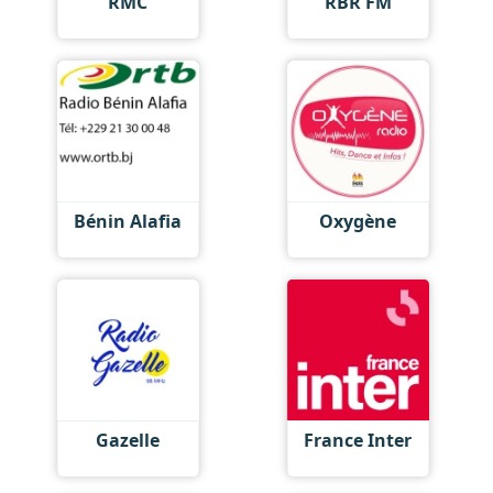
RMC
RBR FM
Bénin Alafia
Oxygène
Gazelle
France Inter