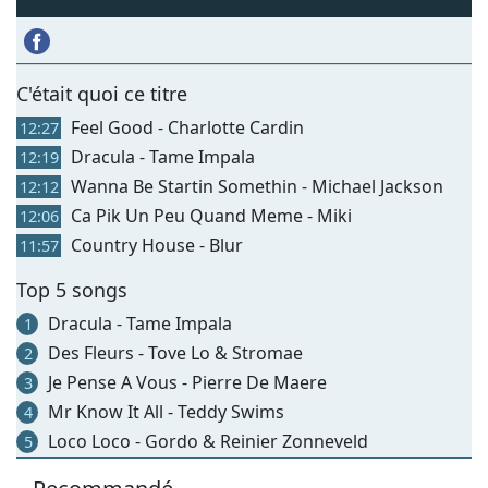
C'était quoi ce titre
Feel Good - Charlotte Cardin
12:27
Dracula - Tame Impala
12:19
Wanna Be Startin Somethin - Michael Jackson
12:12
Ca Pik Un Peu Quand Meme - Miki
12:06
Country House - Blur
11:57
Top 5 songs
Dracula - Tame Impala
1
Des Fleurs - Tove Lo & Stromae
2
Je Pense A Vous - Pierre De Maere
3
Mr Know It All - Teddy Swims
4
Loco Loco - Gordo & Reinier Zonneveld
5