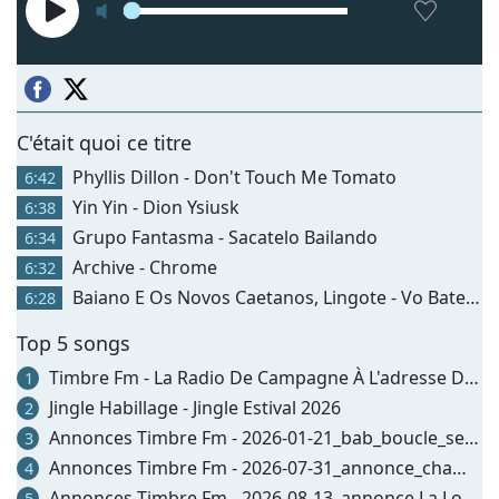
C'était quoi ce titre
Phyllis Dillon - Don't Touch Me Tomato
6:42
Yin Yin - Dion Ysiusk
6:38
Grupo Fantasma - Sacatelo Bailando
6:34
Archive - Chrome
6:32
Baiano E Os Novos Caetanos, Lingote - Vo Bate Pa Tu(ao Vivo)
6:28
Top 5 songs
Timbre Fm - La Radio De Campagne À L'adresse Du Monde
1
Jingle Habillage - Jingle Estival 2026
2
Annonces Timbre Fm - 2026-01-21_bab_boucle_secours
3
Annonces Timbre Fm - 2026-07-31_annonce_champ Commun_dandy Manchot
4
Annonces Timbre Fm - 2026-08-13_annonce La Loggia_spectacle Gargarine Is Not Dead
5