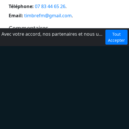
Téléphone:
07 83 44 65 26
.
Email:
timbrefm@gmail.com
.
Commentaires
Avec votre accord, nos partenaires et nous utilisons des cookies ou technologies similaires pour stocker et accéder à vos informations personnelles, comme votre visite sur ce site.
Tout
Accepter
Ajouter un avis
dmca