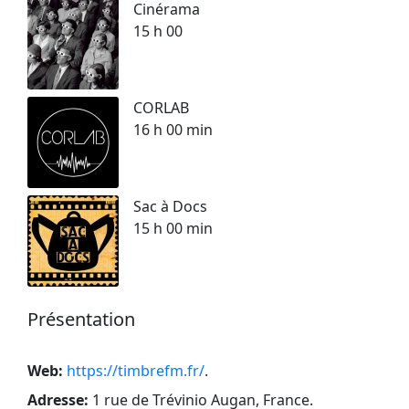
Cinérama
15 h 00
CORLAB
16 h 00 min
Sac à Docs
15 h 00 min
Présentation
Web:
https://timbrefm.fr/
.
Adresse:
1 rue de Trévinio Augan, France
.