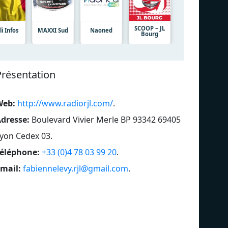
SCOOP – JL
i Infos
MAXXI Sud
Naoned
Bourg
Présentation
Web:
http://www.radiorjl.com/
.
dresse:
Boulevard Vivier Merle BP 93342 69405
yon Cedex 03
.
éléphone:
+33 (0)4 78 03 99 20
.
mail:
fabiennelevy.rjl@gmail.com
.