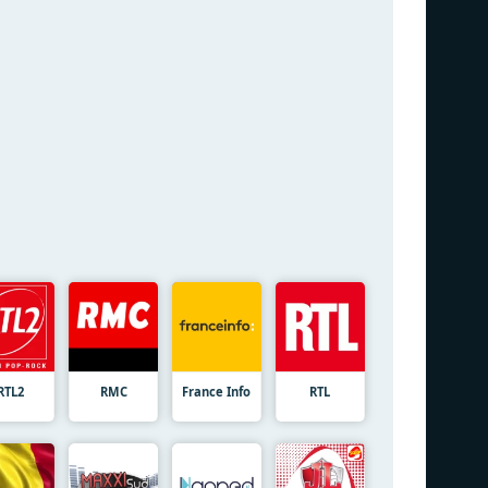
RTL2
RMC
France Info
RTL