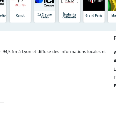
Ici Creuse
Étudiante
Radio
Canut
Grand Paris
Mal
Radio
Culturelle
r 94,5 fm à Lyon et diffuse des informations locales et
A
L
T
E