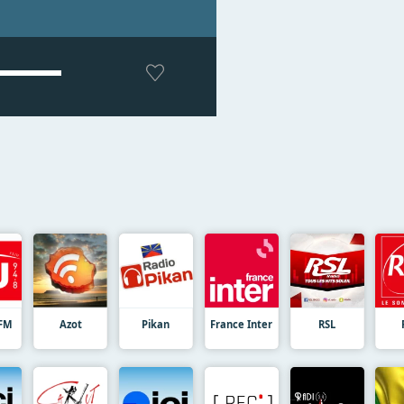
 FM
Azot
Pikan
France Inter
RSL