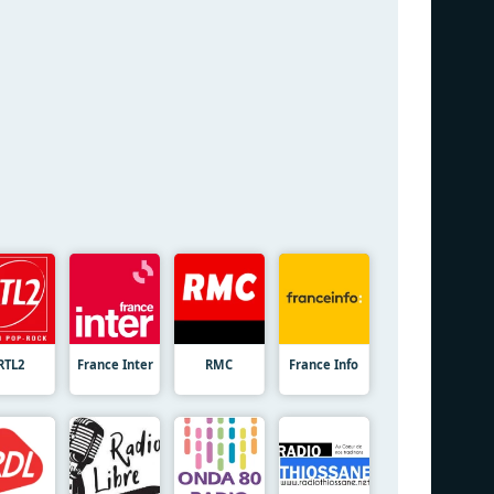
RTL2
France Inter
RMC
France Info