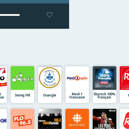
6
Medi 1
Skyrock 100%
Swing FM
Ouargla
que
Francaise
Français