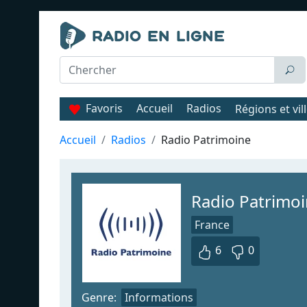
Favoris
Accueil
Radios
Régions et vil
Accueil
Radios
Radio Patrimoine
Radio Patrimo
France
6
0
Genre:
Informations