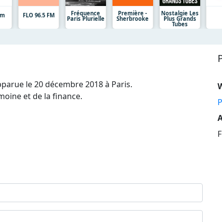
Fréquence
Première -
Nostalgie Les
om
FLO 96.5 FM
Paris Plurielle
Sherbrooke
Plus Grands
Tubes
pparue le 20 décembre 2018 à Paris.
moine et de la finance.
P
A
F