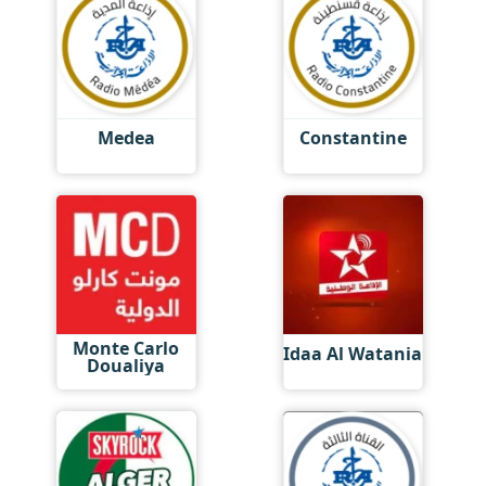
Medea
Constantine
Monte Carlo
Idaa Al Watania
Doualiya