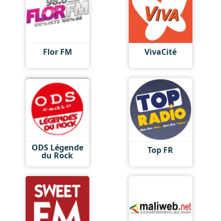
Flor FM
VivaCité
ODS Légende
Top FR
du Rock