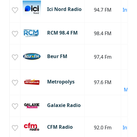
Mus
Ici Nord Radio
94.7 FM
Infor
Cul
RCM 98.4 FM
98.4 FM
T
Beur FM
97,4 Fm
Mus
Ar
Mus
Metropolys
97.6 FM
P
Main
Galaxie Radio
Ele
CFM Radio
92.0 Fm
Infor