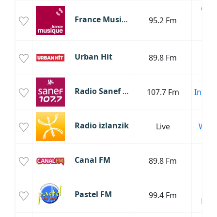
Clas
France Musique
95.2 Fm
Cul
J
Urban Hit
89.8 Fm
R
Radio Sanef 107.7
107.7 Fm
Infor
Radio izlanzik
Live
Webr
Canal FM
89.8 Fm
Mus
Cha
Pastel FM
99.4 Fm
Fran