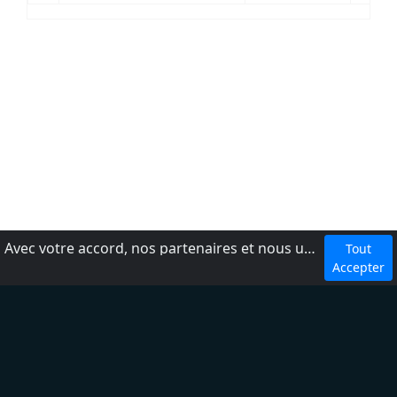
Avec votre accord, nos partenaires et nous utilisons des cookies ou technologies similaires pour stocker et accéder à vos informations personnelles, comme votre visite sur ce site.
Tout
dmca
Accepter
Conditions d'utilisation
Ajouter une radio
À propos