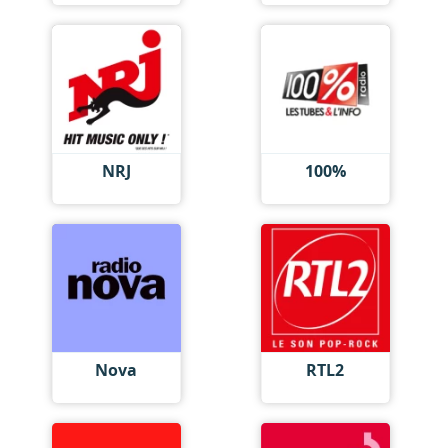
NRJ
100%
Nova
RTL2