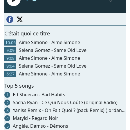
C'était quoi ce titre
Aime Simone - Aime Simone
10:06
Selena Gomez - Same Old Love
9:09
Aime Simone - Aime Simone
9:08
Selena Gomez - Same Old Love
9:04
Aime Simone - Aime Simone
6:27
Top 5 songs
Ed Sheeran - Bad Habits
1
Sacha Ryan - Ce Qui Nous Coûte (original Radio)
2
Yaniss Remix - On Fait Quoi ? (pack Remix) (jordan Patural Rmx)
3
Matyld - Regard Noir
4
Angèle, Damso - Démons
5