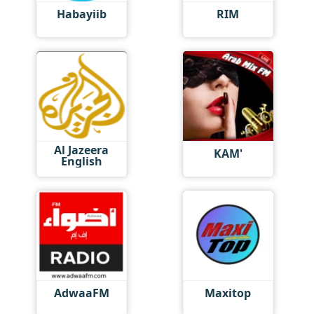
Habayiib
RIM
Al Jazeera
KAM'
English
AdwaaFM
Maxitop