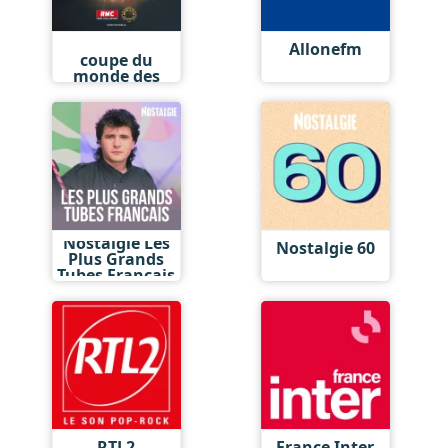
RMC 100%
Allonefm
coupe du
monde des
clubs
Nostalgie Les
Nostalgie 60
Plus Grands
Tubes Francais
RTL2
France Inter