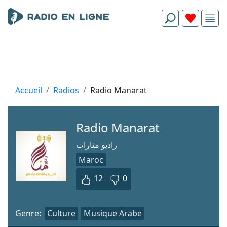
Accueil
Radios
Radio Manarat
Radio Manarat
راديو منارات
Maroc
12
0
Genre:
Culture
Musique Arabe