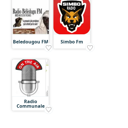
Beledougou FM
Simbo Fm
Radio
Communale