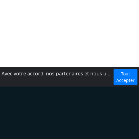
Avec votre accord, nos partenaires et nous utilisons des cookies ou technologies similaires pour stocker et accéder à vos informations personnelles, comme votre visite sur ce site.
Tout
dmca
Accepter
Conditions d'utilisation
Ajouter une radio
À propos
Règles de confidentialité