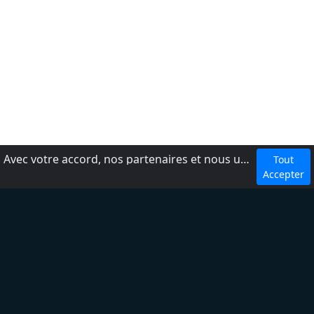
Avec votre accord, nos partenaires et nous utilisons des cookies ou technologies similaires pour stocker et accéder à vos informations personnelles, comme votre visite sur ce site.
Tout
dmca
Accepter
Conditions d'utilisation
Ajouter une radio
À propos
Règles de confidentialité
Aide