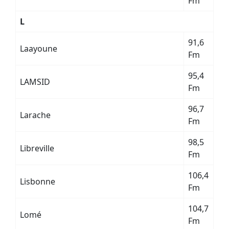
Fm
L
91,6
Laayoune
Fm
95,4
LAMSID
Fm
96,7
Larache
Fm
98,5
Libreville
Fm
106,4
Lisbonne
Fm
104,7
Lomé
Fm