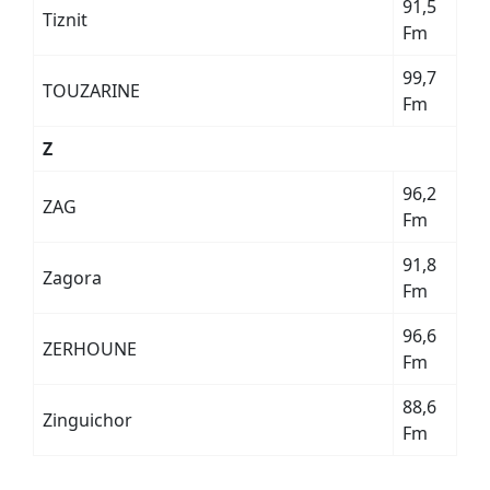
91,5
Tiznit
Fm
99,7
TOUZARINE
Fm
Z
96,2
ZAG
Fm
91,8
Zagora
Fm
96,6
ZERHOUNE
Fm
88,6
Zinguichor
Fm