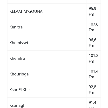
95,9
KELAAT M'GOUNA
Fm
107.6
Kenitra
Fm
96,6
Khemisset
Fm
101,2
Khénifra
Fm
101,4
Khouribga
Fm
92,8
Ksar El Kbir
Fm
91,4
Ksar Sghir