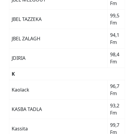
Fm
99,5
JBEL TAZZEKA
Fm
94,1
JBEL ZALAGH
Fm
98,4
JDIRIA
Fm
K
96,7
Kaolack
Fm
93,2
KASBA TADLA
Fm
99,7
Kassita
Fm