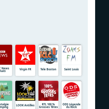
C News
Virgin FR
Tele Boston
Saint Louis
Haiti
stalgie
RTL 100 %
ODS Légende
LOOK Antilles
mping
Grosses Têtes
du Rock