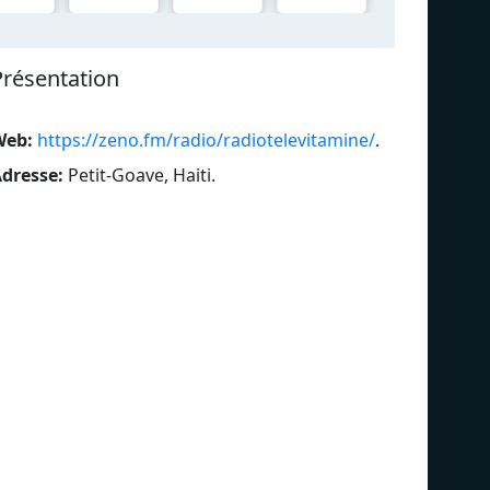
Présentation
Web:
https://zeno.fm/radio/radiotelevitamine/
.
dresse:
Petit-Goave, Haiti
.