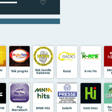
io
Télé Famille
BB
Télé progrès
Rusizi
K-res Fm
o
Haïtienne
Plus
No
 FM
MNM Hits
Sodeth
Haïti-Inter
Marrakech
Ca