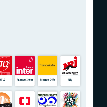
RTL2
France Inter
France Info
NRJ