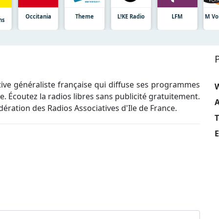
Occitania
Theme
L!KE Radio
LFM
M Vo
ns
ative généraliste française qui diffuse ses programmes
. Écoutez la radios libres sans publicité gratuitement.
A
édération des Radios Associatives d'Ile de France.
T
E