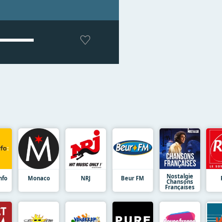
Nostalgie
nfo
Monaco
NRJ
Beur FM
Chansons
Françaises