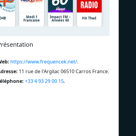
Medi 1
Impact FM –
D4B
Hit Thad
Francaise
Années 60
Présentation
Web:
https://www.frequencek.net/
.
dresse:
11 rue de l'Argilac 06510 Carros France
.
éléphone:
+33 4 93 29 00 15
.