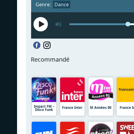
Genre:
Dance
Recommandé
Impact FM –
France Inter
M Années 80
France I
Disco Funk