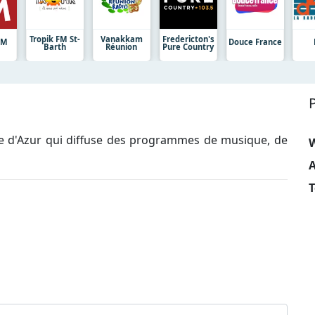
Tropik FM St-
Vanakkam
Fredericton's
FM
Douce France
Barth
Réunion
Pure Country
te d'Azur qui diffuse des programmes de musique, de
A
T