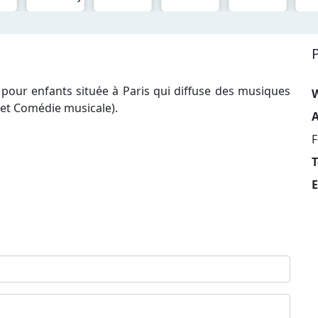
 pour enfants située à Paris qui diffuse des musiques
m et Comédie musicale).
A
F
T
E