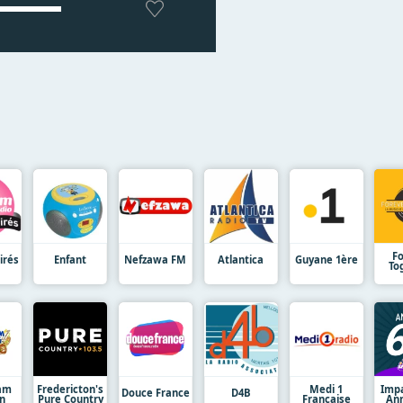
F
irés
Enfant
Nefzawa FM
Atlantica
Guyane 1ère
To
am
Fredericton's
Medi 1
Impa
Douce France
D4B
n
Pure Country
Francaise
Ann