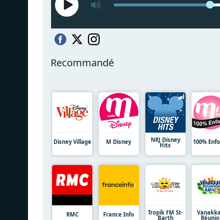
Recommandé
NRJ Disney
Disney Village
M Disney
100% Enfo
Hits
Tropik FM St-
Vanakk
RMC
France Info
Barth
Réunio