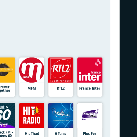
orever
MFM
RTL2
France Inter
gether
ct FM –
Hit Thad
6 Tunis
Plus Fes
ées 60