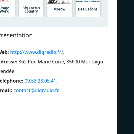
oltage
Big Cactus
Morow
Des Ballons
Work
Country
Présentation
Web:
http://www.digradio.fr/
.
dresse:
362 Rue Marie Curie, 85600 Montaigu-
Vendée
.
éléphone:
09.53.23.05.41
.
mail:
contact@digradio.fr
.