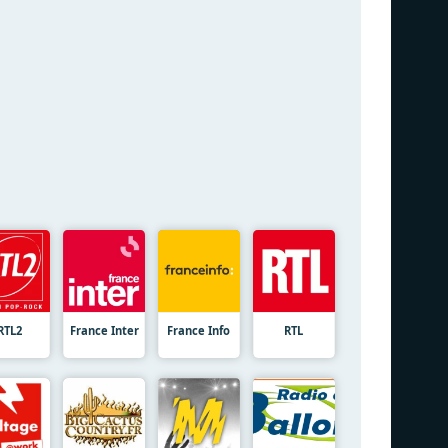
RTL2
France Inter
France Info
RTL