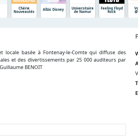
Chérie
Universitaire
Feeling Floyd
V
Allzic Disney
Nouveautés
de Namur
Rock
@
et locale basée à Fontenay-le-Comte qui diffuse des
cales et des divertissements par 25 000 auditeurs par
A
r Guillaume BENOIT
T
E