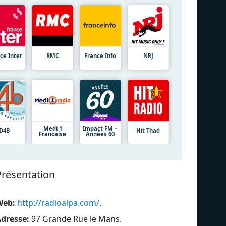
ce Inter
RMC
France Info
NRJ
Medi 1
Impact FM –
D4B
Hit Thad
Francaise
Années 60
Présentation
Web:
http://radioalpa.com/
.
dresse:
97 Grande Rue le Mans
.