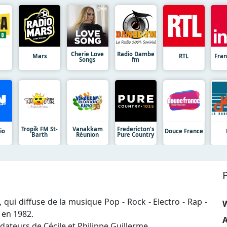
Cherie Love
Radio Dambe
Mars
RTL
Fran
Songs
fm
Tropik FM St-
Vanakkam
Fredericton's
io
Douce France
Barth
Réunion
Pure Country
 qui diffuse de la musique Pop - Rock - Electro - Rap -
 en 1982.
A
dateurs de Cécile et Philippe Guillerme.