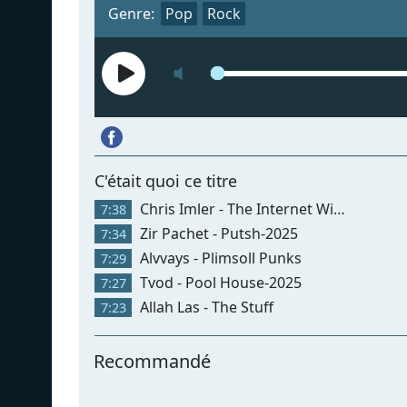
Genre:
Pop
Rock
C'était quoi ce titre
Chris Imler - The Internet Will Break My Hea
7:38
Zir Pachet - Putsh-2025
7:34
Alvvays - Plimsoll Punks
7:29
Tvod - Pool House-2025
7:27
Allah Las - The Stuff
7:23
Recommandé