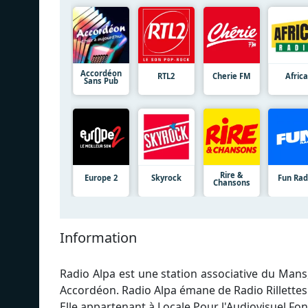
Accordéon
RTL2
Cherie FM
Africa
Sans Pub
Rire &
Europe 2
Skyrock
Fun Rad
Chansons
Information
Radio Alpa est une station associative du Mans,
Accordéon. Radio Alpa émane de Radio Rillettes
Elle appartenant à Locale Pour l'Audiovisuel Fon