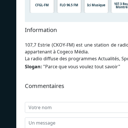
107.3 Ro
CFGL-FM
FLO 96.5 FM
Ici Musique
Montré
Information
107,7 Estrie (CKOY-FM) est une station de rad
appartenant à Cogeco Média.
La radio diffuse des programmes Actualités, Sp
Slogan:
"
Parce que vous voulez tout savoir
"
Commentaires