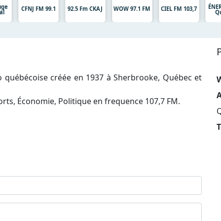
uge
ÉNER
CFNJ FM 99.1
92.5 Fm CKAJ
WOW 97.1 FM
CIEL FM 103,7
al
Q
io québécoise créée en 1937 à Sherbrooke, Québec et
A
orts, Économie, Politique en frequence 107,7 FM.
Q
T