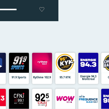
Energie 94.3
91.9 Sports
Rythme 102.9
95.7 KYK
Montreal