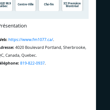
GIE 98.9
ICI Première
Centre-Ville
Cfai-fm
uébec
Montréal
Présentation
Web:
https://www.fm1077.ca/
.
dresse:
4020 Boulevard Portland, Sherbrooke,
C, Canada, Quebec
.
éléphone:
819-822-0937
.