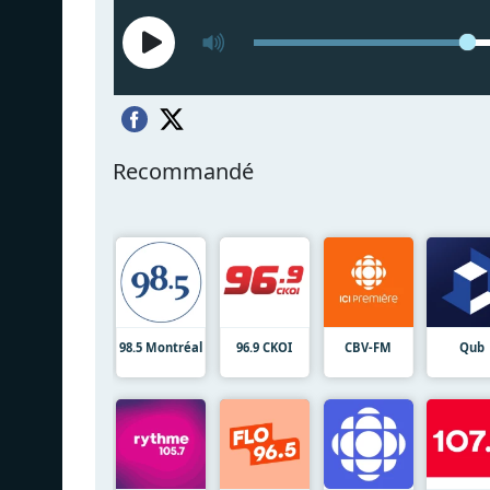
Recommandé
98.5 Montréal
96.9 CKOI
CBV-FM
Qub