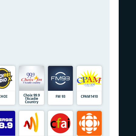
Choix 99.9
CHOI
FM 93
CPAM1410
l'Acadie
Country