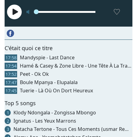
C'était quoi ce titre
Mandyspie - Last Dance
17:58
Hamé & Casey & Zone Libre - Une Tête À La Traîne
17:54
Peet - Ok Ok
17:52
Boule Mpanya - Elupalala
17:47
Tuerie - Là Où On Dort Heureux
17:45
Top 5 songs
Klody Ndongala - Zongissa Mbongo
1
Ignatus - Les Yeux Marrons
2
Natacha Tertone - Tous Ces Moments (usmar Remix)
3