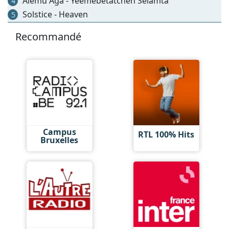
Alemu Aga - Yeemebetatchen Selamta
4
Solstice - Heaven
5
Recommandé
Campus
RTL 100% Hits
Bruxelles