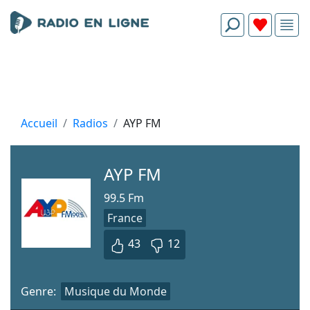
Accueil
Radios
AYP FM
AYP FM
99.5 Fm
France
43
12
Genre:
Musique du Monde