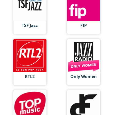
TSF Jazz
FIP
RTL2
Only Women