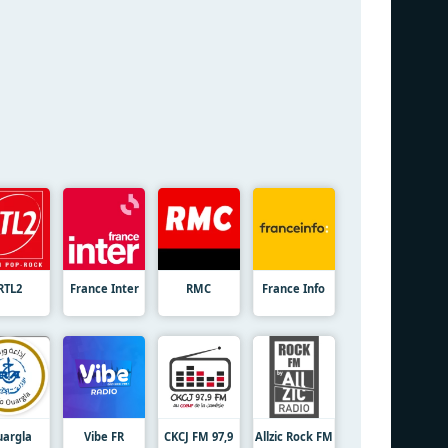
RTL2
France Inter
RMC
France Info
argla
Vibe FR
CKCJ FM 97,9
Allzic Rock FM