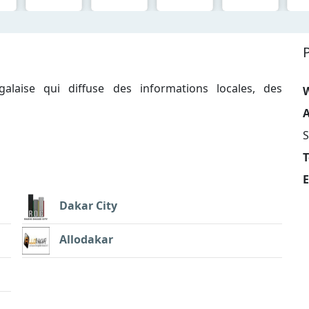
laise qui diffuse des informations locales, des
A
S
T
E
Dakar City
Allodakar