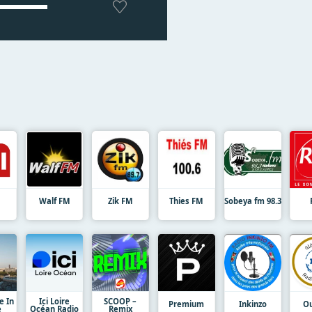
Walf FM
Zik FM
Thies FM
Sobeya fm 98.3
e In
Ici Loire
SCOOP –
Premium
Inkinzo
Ou
e
Océan Radio
Remix