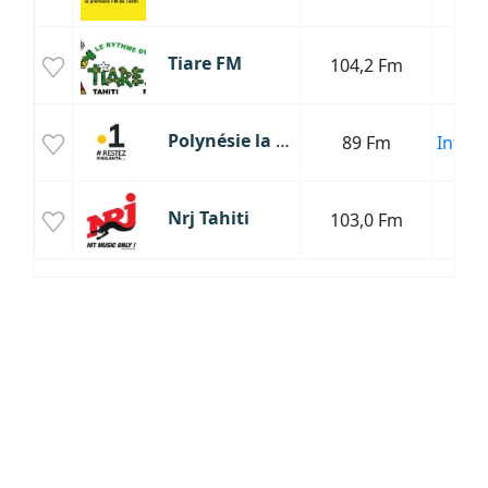
Tiare FM
104,2 Fm
P
Polynésie la 1ère
89 Fm
Infor
Nrj Tahiti
103,0 Fm
P