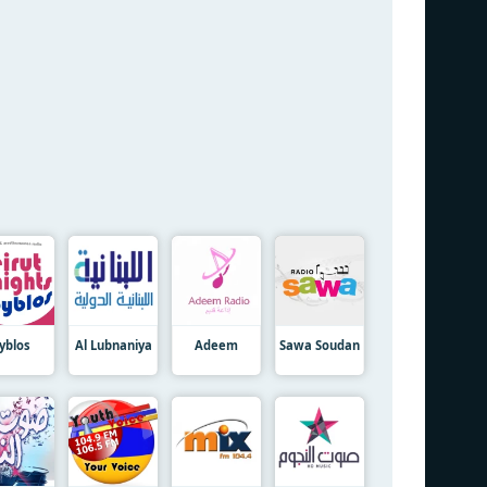
yblos
Al Lubnaniya
Adeem
Sawa Soudan