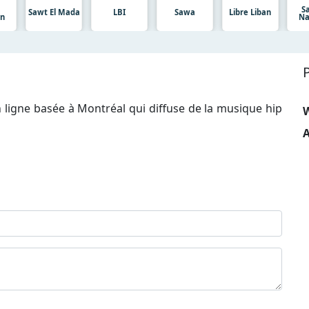
S
Sawt El Mada
LBI
Sawa
Libre Liban
on
N
 ligne basée à Montréal qui diffuse de la musique hip
A