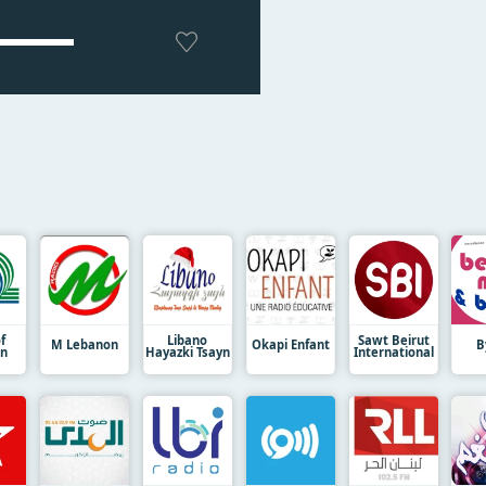
f
Libano
Sawt Beirut
M Lebanon
Okapi Enfant
B
on
Hayazki Tsayn
International