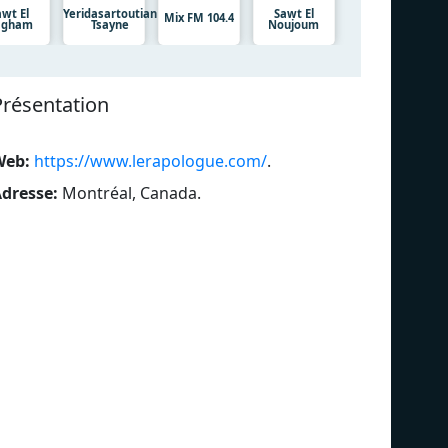
awt El
Yeridasartoutian
Sawt El
Mix FM 104.4
agham
Tsayne
Noujoum
Présentation
Web:
https://www.lerapologue.com/
.
dresse:
Montréal, Canada
.