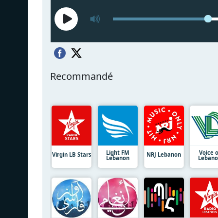
Recommandé
Light FM
Voice o
Virgin LB Stars
NRJ Lebanon
Lebanon
Leban