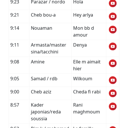
9:23
Parazar / nordo
Hola
9:21
Cheb bou-a
Hey arlya
9:14
Nouaman
Mon bb d
amour
9:11
Armasta/master
Denya
sina/tacchini
9:08
Amine
Elle m aimait
hier
9:05
Samad / rdb
Wilkoum
9:00
Cheb aziz
Cheda fi rabi
8:57
Kader
Rani
japonias/reda
maghmoum
soussia