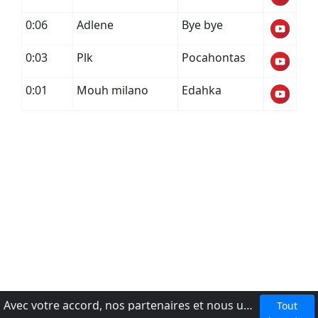
0:06
Adlene
Bye bye
0:03
Plk
Pocahontas
0:01
Mouh milano
Edahka
Avec votre accord, nos partenaires et nous utilisons des cookies ou technologies similaires pour stocker et accéder à vos informations personnelles, comme votre visite sur ce site.
Tout