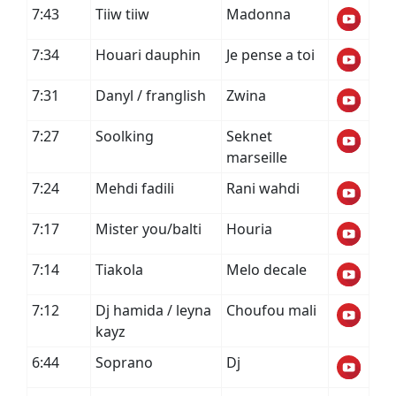
7:43
Tiiw tiiw
Madonna
7:34
Houari dauphin
Je pense a toi
7:31
Danyl / franglish
Zwina
7:27
Soolking
Seknet
marseille
7:24
Mehdi fadili
Rani wahdi
7:17
Mister you/balti
Houria
7:14
Tiakola
Melo decale
7:12
Dj hamida / leyna
Choufou mali
kayz
6:44
Soprano
Dj