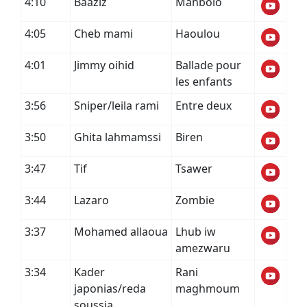
4:10
Baaziz
Mahbolo
4:05
Cheb mami
Haoulou
4:01
Jimmy oihid
Ballade pour
les enfants
3:56
Sniper/leila rami
Entre deux
3:50
Ghita lahmamssi
Biren
3:47
Tif
Tsawer
3:44
Lazaro
Zombie
3:37
Mohamed allaoua
Lhub iw
amezwaru
3:34
Kader
Rani
japonias/reda
maghmoum
soussia