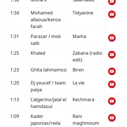
1:34
Mohamed
Tidyanine
allaoua/kenza
farah
1:31
Parazar / mok
Mama
saib
1:25
Khaled
Zabana (radio
edit)
1:23
Ghita lahmamssi
Biren
1:20
Dj youcef / team
La vie
paiya
1:13
L'algerino/jalal el
Kechmara
hamdaoui
1:09
Kader
Rani
japonias/reda
maghmoum