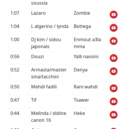
soussia
1:07
Lazaro
Zombie
1:04
L algerino / lynda
Bottega
1:00
Dj kim / sidou
Enmout a3la
japonais
mma
0:56
Douzi
Yalli nassini
0:52
Armasta/master
Denya
sina/tacchini
0:50
Mehdi fadili
Rani wahdi
0:47
Tif
Tsawer
0:44
Melinda / didine
Heke
canon 16