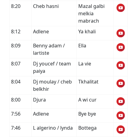
8:20
Cheb hasni
Mazal galbi
melkia
mabrach
8:12
Adlene
Ya khali
8:09
Benny adam /
Ella
lartiste
8:07
Dj youcef / team
La vie
paiya
8:04
Dj moulay / cheb
Tkhalitat
belkhir
8:00
Djura
A wi cur
7:56
Adlene
Bye bye
7:46
L algerino / lynda
Bottega