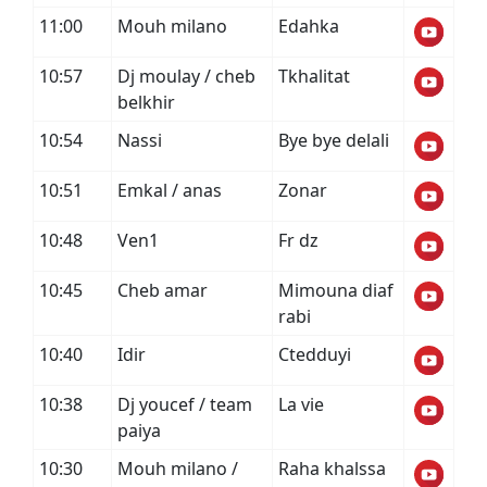
11:00
Mouh milano
Edahka
10:57
Dj moulay / cheb
Tkhalitat
belkhir
10:54
Nassi
Bye bye delali
10:51
Emkal / anas
Zonar
10:48
Ven1
Fr dz
10:45
Cheb amar
Mimouna diaf
rabi
10:40
Idir
Ctedduyi
10:38
Dj youcef / team
La vie
paiya
10:30
Mouh milano /
Raha khalssa