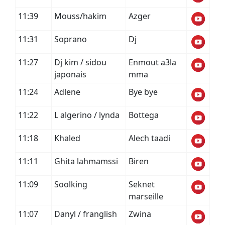
11:39
Mouss/hakim
Azger
11:31
Soprano
Dj
11:27
Dj kim / sidou
Enmout a3la
japonais
mma
11:24
Adlene
Bye bye
11:22
L algerino / lynda
Bottega
11:18
Khaled
Alech taadi
11:11
Ghita lahmamssi
Biren
11:09
Soolking
Seknet
marseille
11:07
Danyl / franglish
Zwina