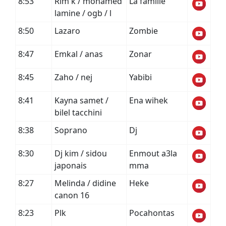
8:53
Rim k / mohamed
La famille
lamine / ogb / l
8:50
Lazaro
Zombie
8:47
Emkal / anas
Zonar
8:45
Zaho / nej
Yabibi
8:41
Kayna samet /
Ena wihek
bilel tacchini
8:38
Soprano
Dj
8:30
Dj kim / sidou
Enmout a3la
japonais
mma
8:27
Melinda / didine
Heke
canon 16
8:23
Plk
Pocahontas