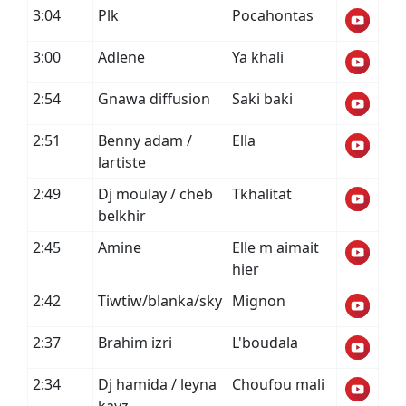
3:04
Plk
Pocahontas
3:00
Adlene
Ya khali
2:54
Gnawa diffusion
Saki baki
2:51
Benny adam /
Ella
lartiste
2:49
Dj moulay / cheb
Tkhalitat
belkhir
2:45
Amine
Elle m aimait
hier
2:42
Tiwtiw/blanka/sky
Mignon
2:37
Brahim izri
L'boudala
2:34
Dj hamida / leyna
Choufou mali