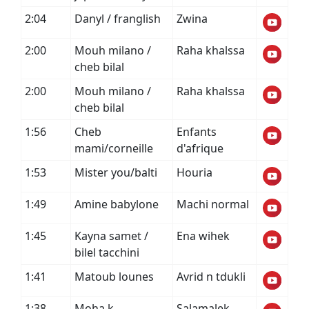
2:04
Danyl / franglish
Zwina
2:00
Mouh milano /
Raha khalssa
cheb bilal
2:00
Mouh milano /
Raha khalssa
cheb bilal
1:56
Cheb
Enfants
mami/corneille
d'afrique
1:53
Mister you/balti
Houria
1:49
Amine babylone
Machi normal
1:45
Kayna samet /
Ena wihek
bilel tacchini
1:41
Matoub lounes
Avrid n tdukli
1:38
Moha k
Salamalek