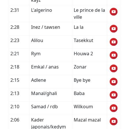
kayz
2:31
L'algerino
Le prince de la
ville
2:28
Inez / tawsen
La la
2:23
Alilou
Tasekkut
2:21
Rym
Houwa 2
2:18
Emkal / anas
Zonar
2:15
Adlene
Bye bye
2:13
Manal/ghali
Baba
2:10
Samad / rdb
Wilkoum
2:06
Kader
Mazal mazal
japonais/kedym