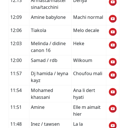
12:13
Armasta/master
Denya
sina/tacchini
12:09
Amine babylone
Machi normal
12:06
Tiakola
Melo decale
12:03
Melinda / didine
Heke
canon 16
12:00
Samad / rdb
Wilkoum
11:57
Dj hamida / leyna
Choufou mali
kayz
11:54
Mohamed
Ana li dert
khassani
hyati
11:51
Amine
Elle m aimait
hier
11:48
Inez / tawsen
La la