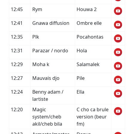
12:45
Rym
Houwa 2
12:41
Gnawa diffusion
Ombre elle
12:35
Plk
Pocahontas
12:31
Parazar / nordo
Hola
12:29
Moha k
Salamalek
12:27
Mauvais djo
Pile
12:24
Benny adam /
Ella
lartiste
12:20
Magic
C cho ca brule
system/cheb
version (beur
akil/cheb bila
fm)