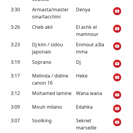
3:30
Armasta/master
Denya
sina/tacchini
3:26
Cheb akil
El achk el
mamnour
3:23
Dj kim / sidou
Enmout a3la
japonais
mma
3:19
Soprano
Dj
3:17
Melinda / didine
Heke
canon 16
3:12
Mohamed lamine
Wana wana
3:09
Mouh milano
Edahka
3:07
Soolking
Seknet
marseille