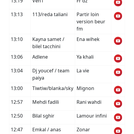
13:19
Ven1
Fr dz
13:13
113/reda taliani
Partir loin
version beur
fm
13:10
Kayna samet /
Ena wihek
bilel tacchini
13:06
Adlene
Ya khali
13:04
Dj youcef / team
La vie
paiya
13:00
Tiwtiw/blanka/sky
Mignon
12:57
Mehdi fadili
Rani wahdi
12:50
Bilal sghir
Lamour infini
12:47
Emkal / anas
Zonar