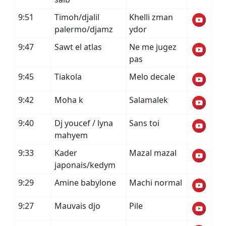
9:51
Timoh/djalil
Khelli zman
palermo/djamz
ydor
9:47
Sawt el atlas
Ne me jugez
pas
9:45
Tiakola
Melo decale
9:42
Moha k
Salamalek
9:40
Dj youcef / lyna
Sans toi
mahyem
9:33
Kader
Mazal mazal
japonais/kedym
9:29
Amine babylone
Machi normal
9:27
Mauvais djo
Pile