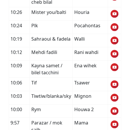
cheb bilal
10:26
Mister you/balti
Houria
10:24
Plk
Pocahontas
10:19
Sahraoui & fadela
Walli
10:12
Mehdi fadili
Rani wahdi
10:09
Kayna samet /
Ena wihek
bilel tacchini
10:06
Tif
Tsawer
10:03
Tiwtiw/blanka/sky
Mignon
10:00
Rym
Houwa 2
9:57
Parazar / mok
Mama
saib