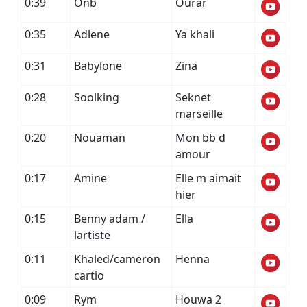
0:39
Onb
Ourar
0:35
Adlene
Ya khali
0:31
Babylone
Zina
0:28
Soolking
Seknet
marseille
0:20
Nouaman
Mon bb d
amour
0:17
Amine
Elle m aimait
hier
0:15
Benny adam /
Ella
lartiste
0:11
Khaled/cameron
Henna
cartio
0:09
Rym
Houwa 2