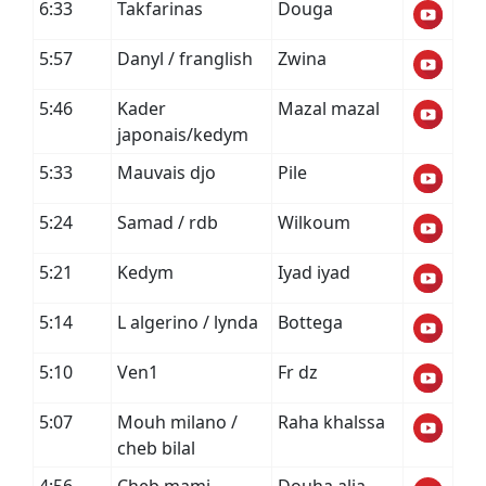
6:33
Takfarinas
Douga
5:57
Danyl / franglish
Zwina
5:46
Kader
Mazal mazal
japonais/kedym
5:33
Mauvais djo
Pile
5:24
Samad / rdb
Wilkoum
5:21
Kedym
Iyad iyad
5:14
L algerino / lynda
Bottega
5:10
Ven1
Fr dz
5:07
Mouh milano /
Raha khalssa
cheb bilal