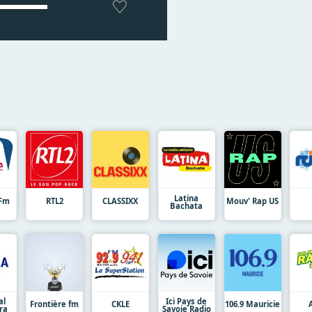
Latina
 Fm
RTL2
CLASSIXX
Mouv' Rap US
Bachata
al
Ici Pays de
Frontière fm
CKLE
106.9 Mauricie
ra
Savoie Radio