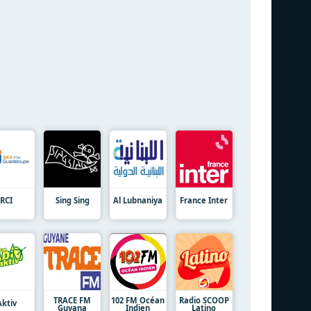
RCI
Sing Sing
Al Lubnaniya
France Inter
TRACE FM
102 FM Océan
Radio SCOOP
Aktiv
Guyana
Indien
Latino