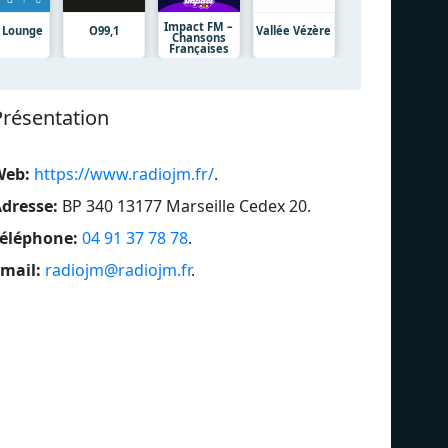
Impact FM –
 Lounge
O99,1
Vallée Vézère
Chansons
Françaises
Présentation
Web:
https://www.radiojm.fr/
.
dresse:
BP 340 13177 Marseille Cedex 20
.
éléphone:
04 91 37 78 78
.
mail:
radiojm@radiojm.fr
.