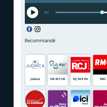
Recommandé
Judaica
VIA 90.5 FM
RCJ 94.8 FM
RMC