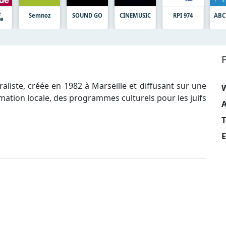
e
Semnoz
SOUND GO
CINEMUSIC
RPI 974
ABC
ue
raliste, créée en 1982 à Marseille et diffusant sur une
rmation locale, des programmes culturels pour les juifs
A
T
E