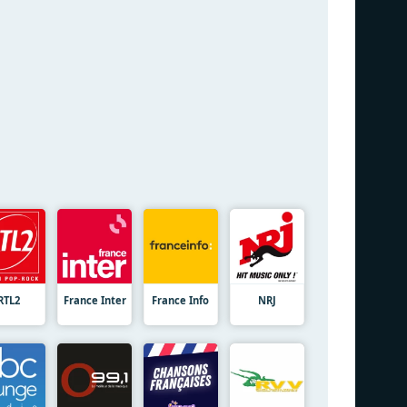
RTL2
France Inter
France Info
NRJ