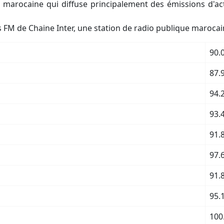
e marocaine qui diffuse principalement des émissions d'act
 FM de Chaine Inter, une station de radio publique marocai
90.
87.
94.
93.
91.
97.
91.
95.
100