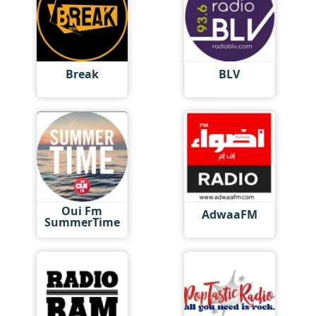
Break
BLV
Oui Fm
AdwaaFM
SummerTime