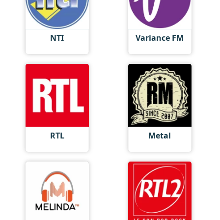
NTI
Variance FM
RTL
Metal