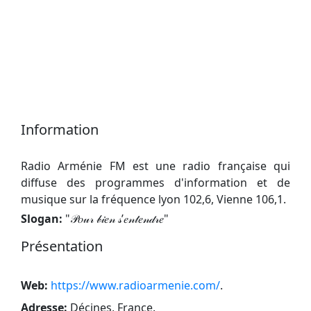
Information
Radio Arménie FM est une radio française qui
diffuse des programmes d'information et de
musique sur la fréquence lyon 102,6, Vienne 106,1.
Slogan:
"
𝒫𝑜𝓊𝓇 𝒷𝒾𝑒𝓃 𝓈’𝑒𝓃𝓉𝑒𝓃𝒹𝓇𝑒
"
Présentation
Web:
https://www.radioarmenie.com/
.
Adresse:
Décines, France
.